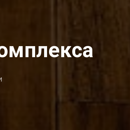
омплекса
и