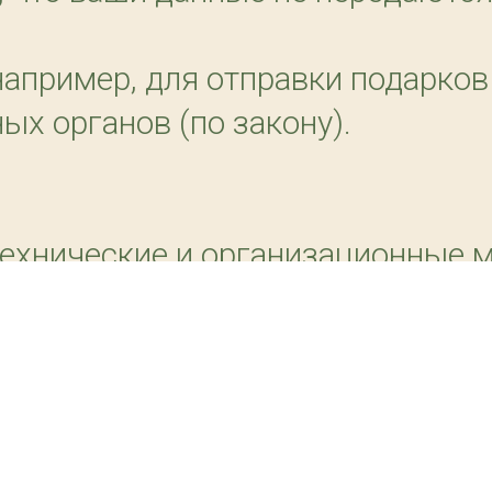
например, для отправки подарков
ых органов (по закону).
 технические и организационные
й информации;
рудников к данным;
ем безопасности.