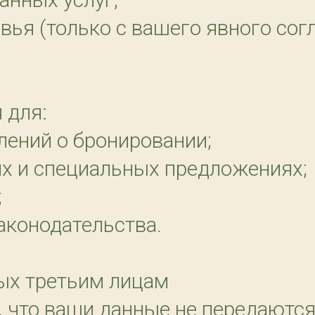
вья (только с вашего явного согл
 для:
лений о бронировании;
х и специальных предложениях;
;
аконодательства.
ных третьим лицам
т, что ваши данные не передаютс