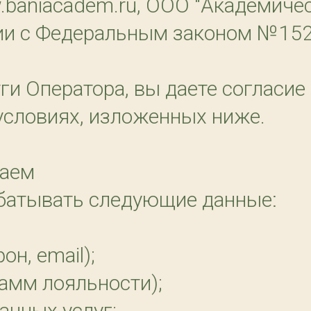
baniacadem.ru
, ООО "Академичес
вии с Федеральным законом №15
уги Оператора, вы даете согласие
условиях, изложенных ниже.
раем
абатывать следующие данные:
н, email);
амм лояльности);
анных услуг;