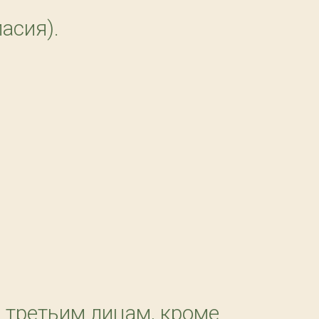
асия).
я третьим лицам, кроме