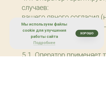
случаев:
вашего явного согласия (
Мы используем файлы
требований государственн
cookie для улучшения
ХОРОШО
работы сайта
Подробнее
5. Защита данных
5.1. Оператор применяет
включая:
шифрование передаваемо
ограниченный доступ сот
регулярные проверки сист