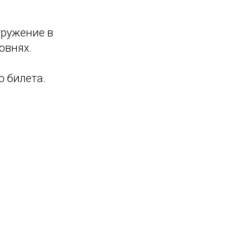
гружение в
овнях.
о билета.