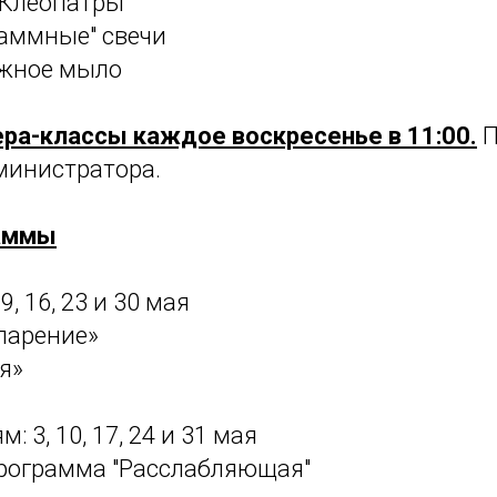
а Клеопатры
раммные" свечи
ажное мыло
ра-классы каждое воскресенье в 11:00.
П
дминистратора.
аммы
9, 16, 23 и 30 мая
-парение»
я»
: 3, 10, 17, 24 и 31 мая
программа "Расслабляющая"